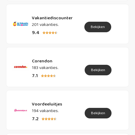
Vakantiediscounter
201 vakanties.
Bekijken
9.4





Corendon
183 vakanties.
Bekijken
7.1





Voordeeluitjes
194 vakanties.
Bekijken
7.2




