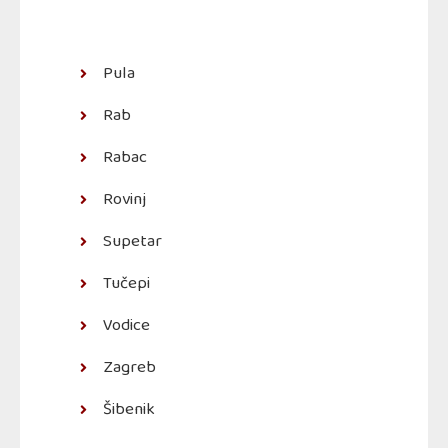
Pula
Rab
Rabac
Rovinj
Supetar
Tučepi
Vodice
Zagreb
Šibenik