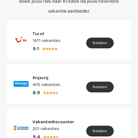
Boek jouw reis naar Kroatie via jouw favoriete
vakantie aanbieder.
Tui.nl
1611 vakanties.
Bekijken
9.1





Prijsvrij
405 vakanties.
Bekijken
8.9





Vakantiediscounter
201 vakanties.
Bekijken
9.4




