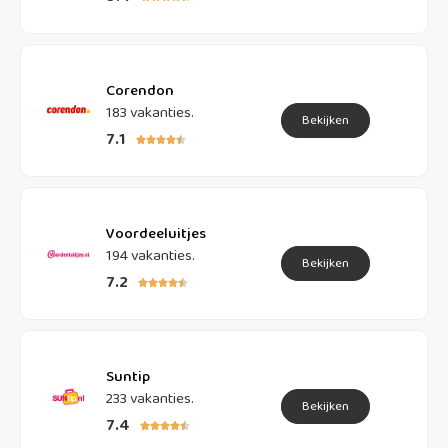
Corendon
183 vakanties.
Bekijken
7.1





Voordeeluitjes
194 vakanties.
Bekijken
7.2





Suntip
233 vakanties.
Bekijken
7.4




