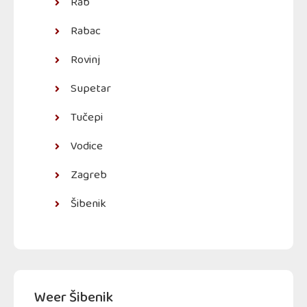
Rab
Rabac
Rovinj
Supetar
Tučepi
Vodice
Zagreb
Šibenik
Weer Šibenik