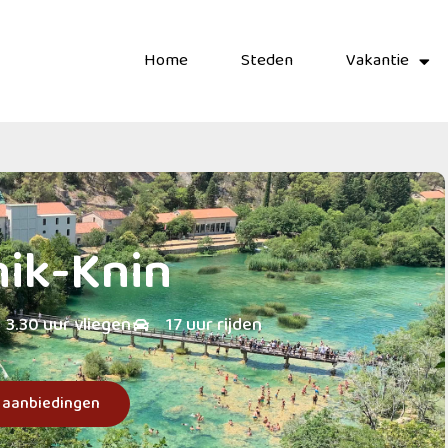
Home
Steden
Vakantie
nik-Knin
3.30 uur vliegen
17 uur rijden
k aanbiedingen