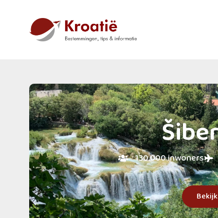
Šibe
130.000 inwoners
Bekij