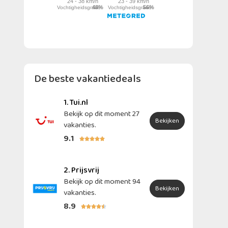
De beste vakantiedeals
1. Tui.nl
Bekijk op dit moment 27
Bekijken
vakanties.
9.1





2. Prijsvrij
Bekijk op dit moment 94
Bekijken
vakanties.
8.9




