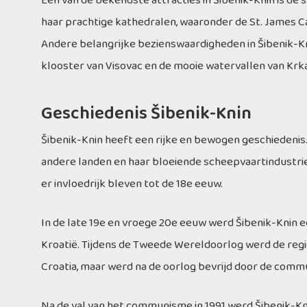
Een van de bekendste attracties in Šibenik-Knin is de s
haar prachtige kathedralen, waaronder de St. James C
Andere belangrijke bezienswaardigheden in Šibenik-Kn
klooster van Visovac en de mooie watervallen van Krka
Geschiedenis Šibenik-Knin
Šibenik-Knin heeft een rijke en bewogen geschiedenis
andere landen en haar bloeiende scheepvaartindustrie.
er invloedrijk bleven tot de 18e eeuw.
In de late 19e en vroege 20e eeuw werd Šibenik-Knin e
Kroatië. Tijdens de Tweede Wereldoorlog werd de regi
Croatia, maar werd na de oorlog bevrijd door de commu
Na de val van het communisme in 1991 werd Šibenik-Kn