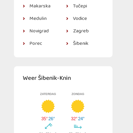
Makarska
Tučepi
Medulin
Vodice
Novigrad
Zagreb
Porec
Šibenik
Weer Šibenik-Knin