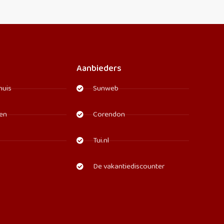
Aanbieders
huis
Sunweb
den
Corendon
Tui.nl
De vakantiediscounter