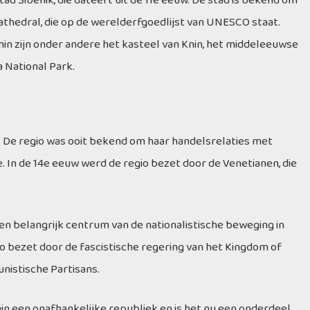
tad Šibenik, die dateert uit de 11e eeuw. De stad is bekend om
athedral, die op de werelderfgoedlijst van UNESCO staat.
in zijn onder andere het kasteel van Knin, het middeleeuwse
 National Park.
. De regio was ooit bekend om haar handelsrelaties met
 In de 14e eeuw werd de regio bezet door de Venetianen, die
en belangrijk centrum van de nationalistische beweging in
o bezet door de fascistische regering van het Kingdom of
nistische Partisans.
in een onafhankelijke republiek en is het nu een onderdeel