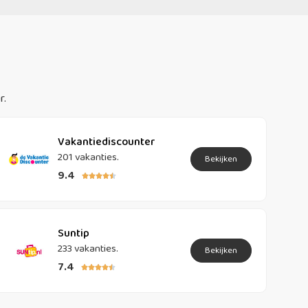
r.
Vakantiediscounter
201 vakanties.
Bekijken
9.4





Suntip
233 vakanties.
Bekijken
7.4




