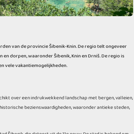
oorden van de provincie Šibenik-Knin. De regio telt ongeveer
 en dorpen, waaronder Šibenik, Knin en Drniš. De regio is
 en vele vakantiemogelijkheden.
schikt over een indrukwekkend landschap met bergen, valleien,
en historische bezienswaardigheden, waaronder antieke steden,