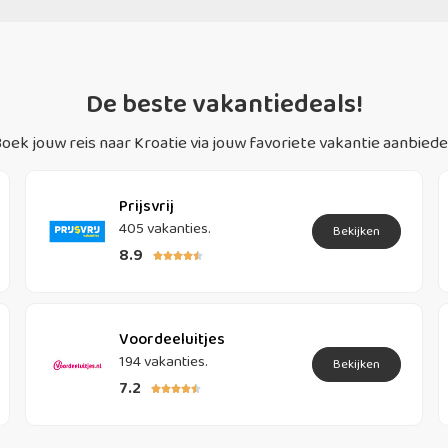
De beste vakantiedeals!
oek jouw reis naar Kroatie via jouw favoriete vakantie aanbiede
Prijsvrij
405 vakanties.
Bekijken
8.9





Voordeeluitjes
194 vakanties.
Bekijken
7.2




