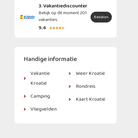
3. Vakantiediscounter
Bekijk op dit moment 201
Bekijken
vakanties.
9.4





Handige informatie
Vakantie
Weer Kroatië
Kroatië
Rondreis
Camping
Kaart Kroatië
Vliegvelden