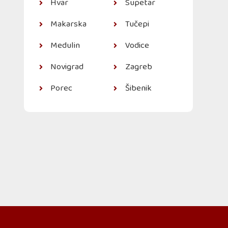
Hvar
Supetar
Makarska
Tučepi
Medulin
Vodice
Novigrad
Zagreb
Porec
Šibenik