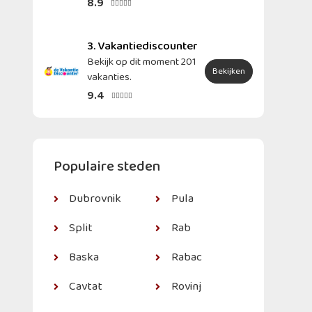
8.9





3. Vakantiediscounter
Bekijk op dit moment 201
Bekijken
vakanties.
9.4





Populaire steden
Dubrovnik
Pula
Split
Rab
Baska
Rabac
Cavtat
Rovinj