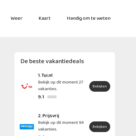
Weer
Kaart
Handig om te weten
De beste vakantiedeals
1. Tui.nl
Bekijk op dit moment 27
Bekijken
vakanties.
9.1





2. Prijsvrij
Bekijk op dit moment 94
Bekijken
vakanties.