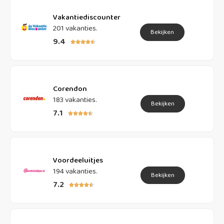
Vakantiediscounter
201 vakanties.
Bekijken
9.4





Corendon
183 vakanties.
Bekijken
7.1





Voordeeluitjes
194 vakanties.
Bekijken
7.2




