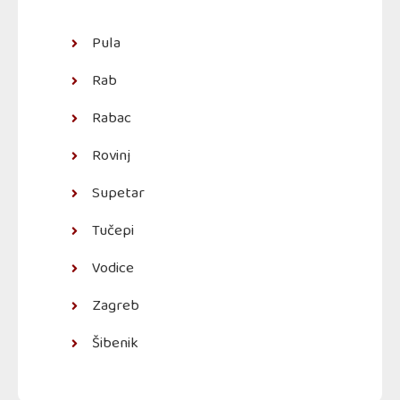
Pula
Rab
Rabac
Rovinj
Supetar
Tučepi
Vodice
Zagreb
Šibenik