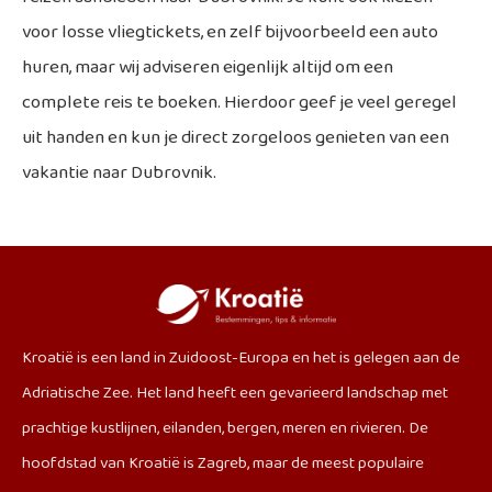
voor losse vliegtickets, en zelf bijvoorbeeld een auto
huren, maar wij adviseren eigenlijk altijd om een
complete reis te boeken. Hierdoor geef je veel geregel
uit handen en kun je direct zorgeloos genieten van een
vakantie naar Dubrovnik.
Kroatië is een land in Zuidoost-Europa en het is gelegen aan de
Adriatische Zee. Het land heeft een gevarieerd landschap met
prachtige kustlijnen, eilanden, bergen, meren en rivieren. De
hoofdstad van Kroatië is Zagreb, maar de meest populaire