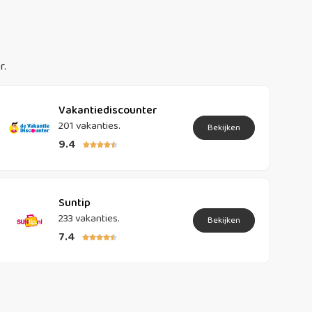
r.
Vakantiediscounter
201 vakanties.
Bekijken
9.4





Suntip
233 vakanties.
Bekijken
7.4




