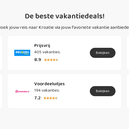
De beste vakantiedeals!
oek jouw reis naar Kroatie via jouw favoriete vakantie aanbiede
Prijsvrij
405 vakanties.
Bekijken
8.9





Voordeeluitjes
194 vakanties.
Bekijken
7.2




