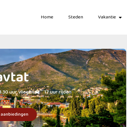
Home
Steden
Vakantie
avtat
3.30 uur vliegen
17 uur rijden
k aanbiedingen