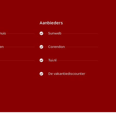
Aanbieders
huis
Sunweb
den
Corendon
Tui.nl
De vakantiediscounter