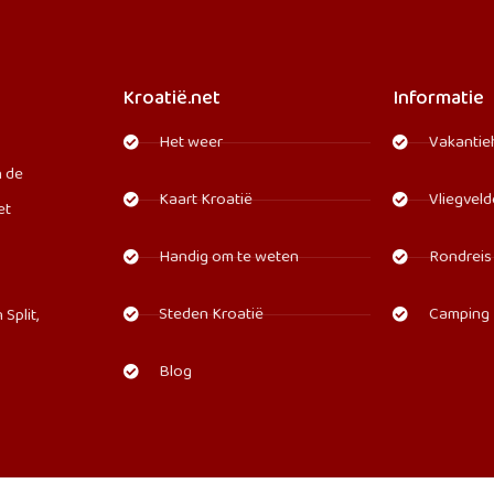
Kroatië.net
Informatie
Het weer
Vakantie
n de
Kaart Kroatië
Vliegvel
et
Handig om te weten
Rondreis
Steden Kroatië
Camping
Split,
Blog