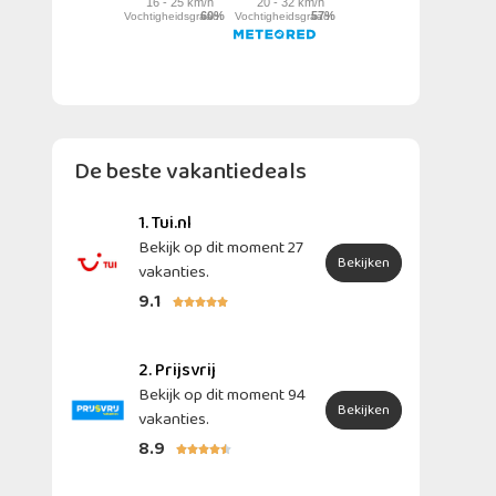
De beste vakantiedeals
1. Tui.nl
Bekijk op dit moment 27
Bekijken
vakanties.
9.1





2. Prijsvrij
Bekijk op dit moment 94
Bekijken
vakanties.
8.9




