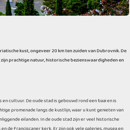
Adriatische kust, ongeveer 20 km ten zuiden van Dubrovnik. De
zijn prachtige natuur, historische bezienswaardigheden en
s en cultuur. De oude stad is gebouwd rond een baai en is
tige promenade langs de kustlijn, waar u kunt genieten van
liggende eilanden. In de oude stad zijn er veel historische
n de Franciscaner kerk. Er zijn ook vele galeries, musea en