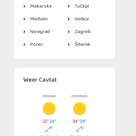
Makarska
Tučepi
Medulin
Vodice
Novigrad
Zagreb
Porec
Šibenik
Weer Cavtat