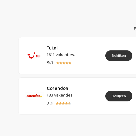
B
Tui.nl
1611 vakanties.
Bekijken
9.1





Corendon
183 vakanties.
Bekijken
7.1




