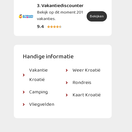
3. Vakantiediscounter
Bekijk op dit moment 201
Bekijken
vakanties.
9.4





Handige informatie
Vakantie
Weer Kroatië
Kroatië
Rondreis
Camping
Kaart Kroatië
Vliegvelden