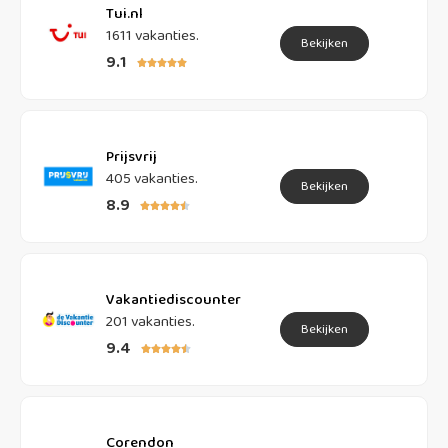
Tui.nl
1611 vakanties.
Bekijken
9.1





Prijsvrij
405 vakanties.
Bekijken
8.9





Vakantiediscounter
201 vakanties.
Bekijken
9.4





Corendon