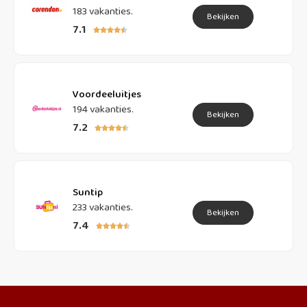
183 vakanties.
Bekijken
7.1





Voordeeluitjes
194 vakanties.
Bekijken
7.2





Suntip
233 vakanties.
Bekijken
7.4




